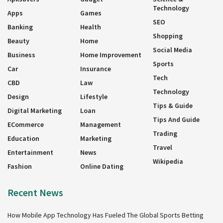
Technology
Apps
Games
SEO
Banking
Health
Shopping
Beauty
Home
Social Media
Business
Home Improvement
Sports
Car
Insurance
Tech
CBD
Law
Technology
Design
Lifestyle
Tips & Guide
Digital Marketing
Loan
Tips And Guide
ECommerce
Management
Trading
Education
Marketing
Travel
Entertainment
News
Wikipedia
Fashion
Online Dating
Recent News
How Mobile App Technology Has Fueled The Global Sports Betting