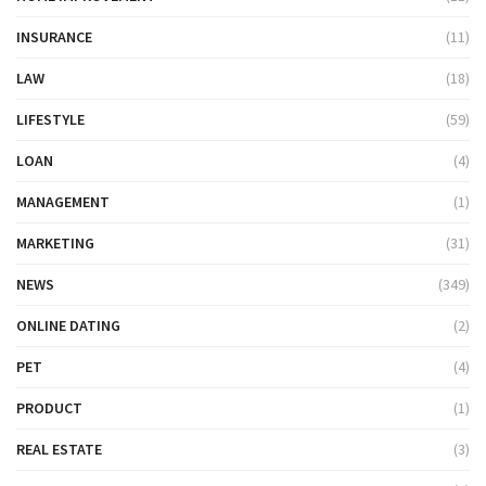
INSURANCE
(11)
LAW
(18)
LIFESTYLE
(59)
LOAN
(4)
MANAGEMENT
(1)
MARKETING
(31)
NEWS
(349)
ONLINE DATING
(2)
PET
(4)
PRODUCT
(1)
REAL ESTATE
(3)