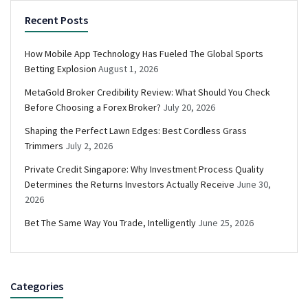
Recent Posts
How Mobile App Technology Has Fueled The Global Sports
Betting Explosion
August 1, 2026
MetaGold Broker Credibility Review: What Should You Check
Before Choosing a Forex Broker?
July 20, 2026
Shaping the Perfect Lawn Edges: Best Cordless Grass
Trimmers
July 2, 2026
Private Credit Singapore: Why Investment Process Quality
Determines the Returns Investors Actually Receive
June 30,
2026
Bet The Same Way You Trade, Intelligently
June 25, 2026
Categories