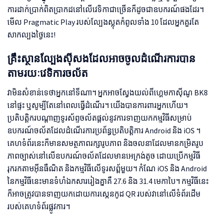
ការដាក់ប្រាក់ពិតប្រាកដនៅលើវេទិកាជាច្រើនក៏ដូចជាឧបករណ៍ផងដែរ។
មើល Pragmatic Play របស់ល្បែងស្លុតកំពូលទាំង 10 ដែលអ្នកគួរតែ
សាកល្បងថ្ងៃនេះ!
គ្រឹះស្ថានល្បែងស៊ីសងដែលអាចចូលដំណើរការបាន
តាមរយៈវេទិការចល័ត
វាមិនសំខាន់ទេថាអ្នកនៅទីណា។ អ្នកអាចស្វែងយល់ពីហ្គេមកាស៊ីណូ BK8
នៅផ្ទះ ឬសូម្បីតែនៅពេលធ្វើដំណើរ។ យើង​បាន​ការពារ​អ្នក​ហើយ។
ប្រតិបត្តិករបណ្តាញទូរស័ព្ទចល័តផ្តល់នូវការទាញយកកម្មវិធីសម្រាប់
ឧបករណ៍ចល័តដែលដំណើរការប្រព័ន្ធប្រតិបត្តិការ Android និង iOS ។
គេហទំព័រនេះក៏មានសមត្ថភាពរក្សារូបភាព និងចលនាដែលមានកម្រិតរូប
ភាពច្បាស់នៅលើឧបករណ៍ចល័តដែលមានអេក្រង់តូច ដោយប្រើកម្មវិធី
រុករកតាមអ៊ីនធឺណិត និងកម្មវិធីលើទូរសព័្ពមួយ។ កំណែ iOS និង Android
នៃកម្មវិធីនេះមានទំហំឯកសាររៀងគ្នាគឺ 27.6 និង 31.4 មេកាបៃ។ កម្មវិធីនេះ
ក៏អាចត្រូវបានទាញយកដោយការស្កេនកូដ QR របស់វានៅលើទំព័រដើម
របស់គេហទំព័រផ្លូវការ។