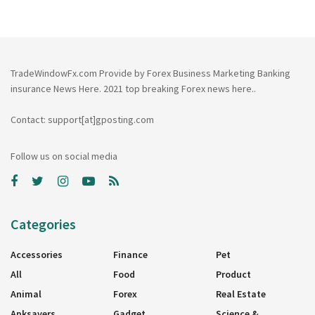
TradeWindowFx.com Provide by Forex Business Marketing Banking
insurance News Here. 2021 top breaking Forex news here..
Contact: support[at]gposting.com
Follow us on social media
Categories
Accessories
Finance
Pet
All
Food
Product
Animal
Forex
Real Estate
Apksavers
Gadget
Science &